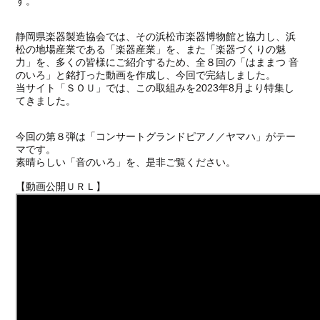
す。
静岡県楽器製造協会では、その浜松市楽器博物館と協力し、浜
松の地場産業である「楽器産業」を、また「楽器づくりの魅
力」を、多くの皆様にご紹介するため、全８回の「はままつ 音
のいろ」と銘打った動画を作成し、今回で完結しました。
当サイト「ＳＯＵ」では、この取組みを
2023
年
8
月より特集し
てきました。
今回の第８弾は「コンサートグランドピアノ／ヤマハ」がテー
マです。
素晴らしい「音のいろ」を、是非ご覧ください。
【動画公開ＵＲＬ】