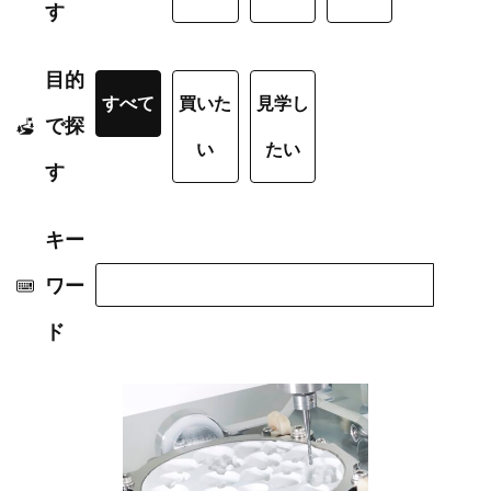
す
目的
すべて
買いた
見学し
で探
い
たい
す
キー
ワー
ド