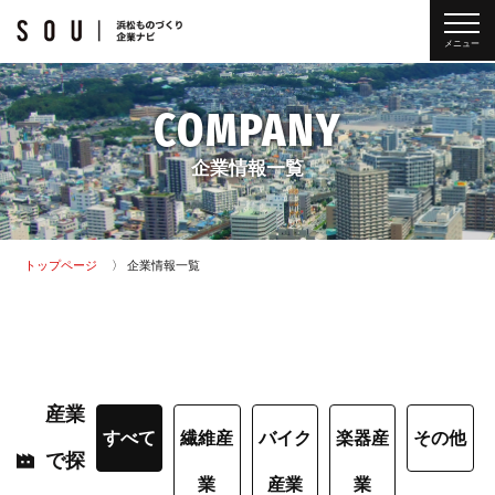
メニュー
COMPANY
企業情報一覧
トップページ
企業情報一覧
産業
すべて
繊維産
バイク
楽器産
その他
で探
業
産業
業