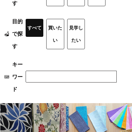
す
目的
すべて
買いた
見学し
で探
い
たい
す
キー
ワー
ド