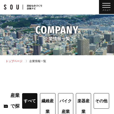
メニュー
COMPANY
企業情報一覧
トップページ
企業情報一覧
産業
すべて
繊維産
バイク
楽器産
その他
で探
業
産業
業