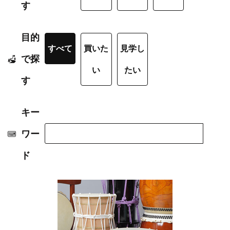
す
目的
すべて
買いた
見学し
で探
い
たい
す
キー
ワー
ド