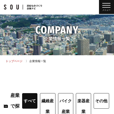
メニュー
COMPANY
企業情報一覧
トップページ
企業情報一覧
産業
すべて
繊維産
バイク
楽器産
その他
で探
業
産業
業