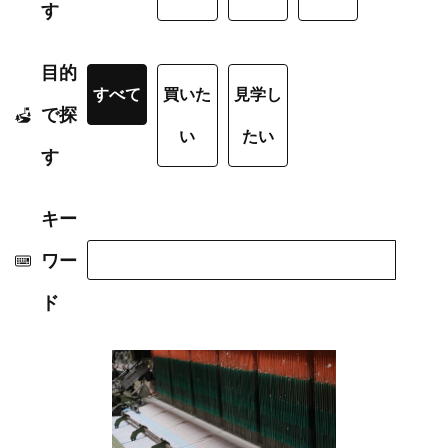
す
目的
すべて
買いた
見学し
で探
い
たい
す
キー
ワー
ド