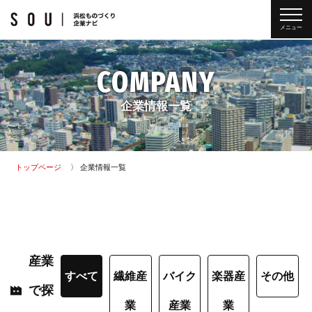
メニュー
COMPANY
企業情報一覧
トップページ
企業情報一覧
産業
すべて
繊維産
バイク
楽器産
その他
で探
業
産業
業