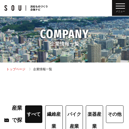
メニュー
COMPANY
企業情報一覧
トップページ
企業情報一覧
産業
すべて
繊維産
バイク
楽器産
その他
で探
業
産業
業