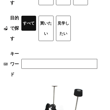
す
目的
すべて
買いた
見学し
で探
い
たい
す
キー
ワー
ド