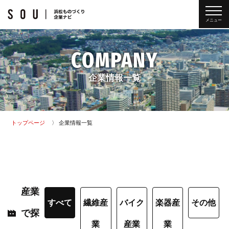
メニュー
COMPANY
企業情報一覧
トップページ
企業情報一覧
産業
すべて
繊維産
バイク
楽器産
その他
で探
業
産業
業