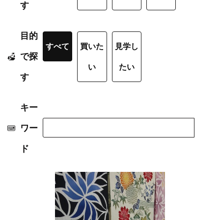
す
目的
すべて
買いた
見学し
で探
い
たい
す
キー
ワー
ド