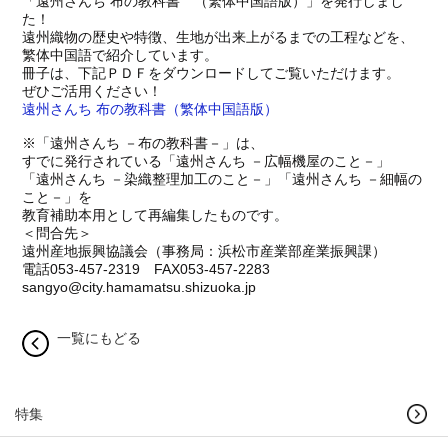
「遠州さんち 布の教科書 （繁体中国語版）」を発行しまし
た！
遠州織物の歴史や特徴、生地が出来上がるまでの工程などを、
繁体中国語で紹介しています。
冊子は、下記ＰＤＦをダウンロードしてご覧いただけます。
ぜひご活用ください！
遠州さんち 布の教科書（繁体中国語版）
※「遠州さんち －布の教科書－」は、
すでに発行されている「遠州さんち －広幅機屋のこと－」
「遠州さんち －染織整理加工のこと－」「遠州さんち －細幅の
こと－」を
教育補助本用として再編集したものです。
＜問合先＞
遠州産地振興協議会（事務局：浜松市産業部産業振興課）
電話053-457-2319 FAX053-457-2283
sangyo@city.hamamatsu.shizuoka.jp
一覧にもどる
特集